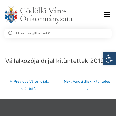
Skip
to
content
Search
...
Post
Eszk
navigation
Vállalkozója díjjal kitüntettek 2019
←
Previous Városi díjak,
Next Városi díjak, kitüntetés
kitüntetés
→