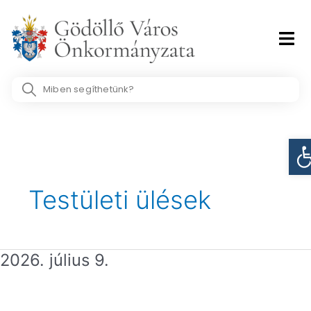
Skip
to
content
Search
...
Post
Es
pagination
Testületi ülések
2026. július 9.
2026.
július
9.