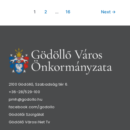
1
2
…
16
Next
→
2100 Gödöllő, Szabadság tér 6.
+36-28/529-100
pmh@godollo.hu
facebook.com/godollo
Gödöllői Szolgálat
Gödöllő Városi Net Tv