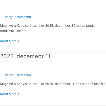
december
30.
rendkívüli
Varga Zsuzsanna
ülés
Meghívó a Képviselő-testület 2025. december 30-án tartandó
rendkívüli ülésére
Read More »
2025. decemebr 11.
2025.
decemebr
11.
Varga Zsuzsanna
Meghívó a Képviselő-testület 2025. december 11-én tartandó ülésére
Read More »