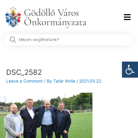
Skip
to
content
Search
...
Post
Eszk
navigation
DSC_2582
Leave a Comment
/ By
Tatár Attila
/
2021.05.22.