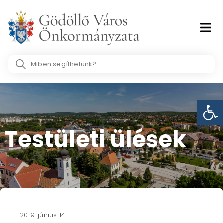
Skip
to
content
Search
...
Eszk
Testületi ülések​
2019. június 14.