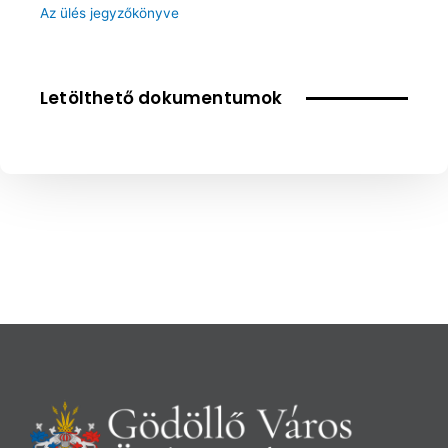
Az ülés jegyzőkönyve
Letölthető dokumentumok