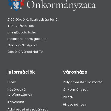
2100 Gödöllő, Szabadság tér 6.
+36-28/529-100
pmh@godollo.hu
facebook.com/godollo
Gödöllői Szolgálat
Gödöllő Városi Net Tv
információk
Városháza
Hírek
Polgármesteri köszöntő
Közérdekű
Önkormányzat
telefonszámok
Irodák
Kapcsolat
Hirdetmények
Adatvédelmi szabályzat