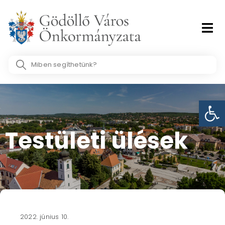
Skip
to
content
Search
...
Eszk
Testületi ülések​
2022. június 10.