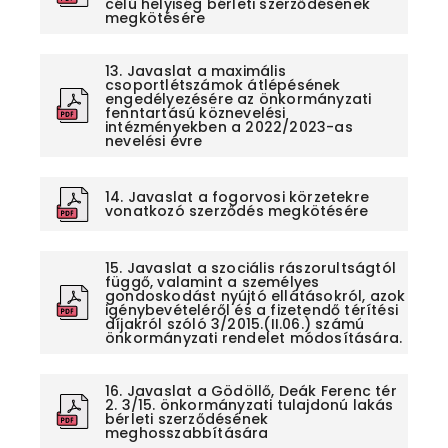
célú helyiség bérleti szerződésének
megkötésére
13. Javaslat a maximális
csoportlétszámok átlépésének
engedélyezésére az önkormányzati
fenntartású köznevelési
intézményekben a 2022/2023-as
nevelési évre
14. Javaslat a fogorvosi körzetekre
vonatkozó szerződés megkötésére
15. Javaslat a szociális rászorultságtól
függő, valamint a személyes
gondoskodást nyújtó ellátásokról, azok
igénybevételéről és a fizetendő térítési
díjakról szóló 3/2015.(II.06.) számú
önkormányzati rendelet módosítására.
16. Javaslat a Gödöllő, Deák Ferenc tér
2. 3/15. önkormányzati tulajdonú lakás
bérleti szerződésének
meghosszabbítására