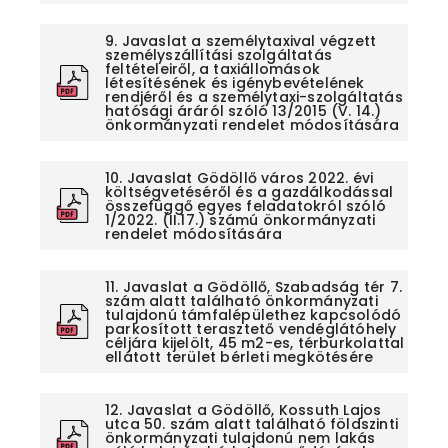
9. Javaslat a személytaxival végzett
személyszállítási szolgáltatás
feltételeiről, a taxiállomások
létesítésének és igénybevételének
rendjéről és a személytaxi-szolgáltatás
hatósági áráról szóló 13/2015 (V. 14.)
önkormányzati rendelet módosítására
10. Javaslat Gödöllő város 2022. évi
költségvetéséről és a gazdálkodással
összefüggő egyes feladatokról szóló
1/2022. (II.17.) számú önkormányzati
rendelet módosítására
11. Javaslat a Gödöllő, Szabadság tér 7.
szám alatt található önkormányzati
tulajdonú támfalépülethez kapcsolódó
parkosított terasztető vendéglátóhely
céljára kijelölt, 45 m2-es, térburkolattal
ellátott terület bérleti megkötésére
12. Javaslat a Gödöllő, Kossuth Lajos
utca 50. szám alatt található földszinti
önkormányzati tulajdonú nem lakás