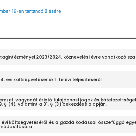
mber 19-én tartandó ülésére
s tagintézményei 2023/2024. köznevelési évre vonatkozó s
 évi költségvetésének I. félévi teljesítéséről
mzeti vagyonát érintő tulajdonosi jogok és kötelezettségek 
 § (4), valamint a 31. § (3) bekezdése alapján.
 évi költségvetéséről és a gazdálkodással összefüggő egyes 
 módosítására