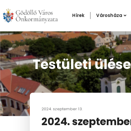
Skip
to
Hírek
Városháza
content
Testületi ülése
2024. szeptember 13.
2024. szeptember