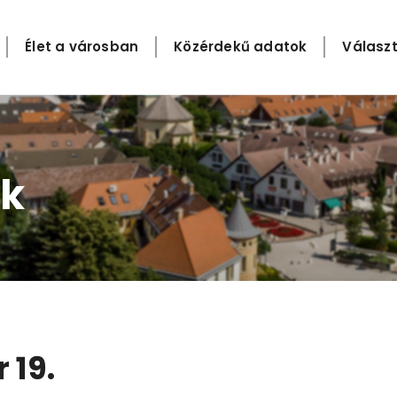
Élet a városban
Közérdekű adatok
Választ
k​
 19.