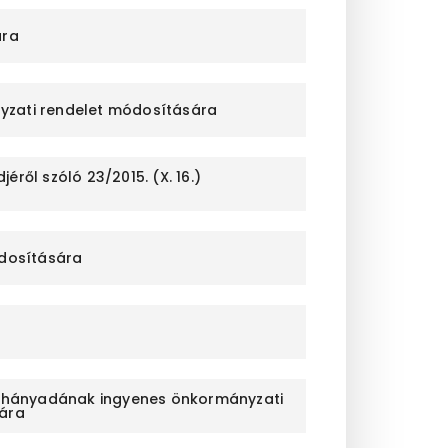
ára
mányzati rendelet módosítására
éről szóló 23/2015. (X. 16.)
ódosítására
oni hányadának ingyenes önkormányzati
sára