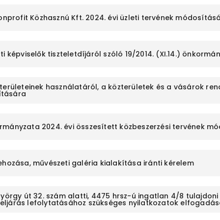
onprofit Közhasznú Kft. 2024. évi üzleti tervének módosítás
i képviselők tiszteletdíjáról szóló 19/2014. (XI.14.) önkor
erületeinek használatáról, a közterületek és a vásárok rendj
ítására
rmányzata 2024. évi összesített közbeszerzési tervének m
ehozása, művészeti galéria kialakítása iránti kérelem
György út 32. szám alatti, 4475 hrsz-ú ingatlan 4/8 tulajd
ljárás lefolytatásához szükséges nyilatkozatok elfogadá