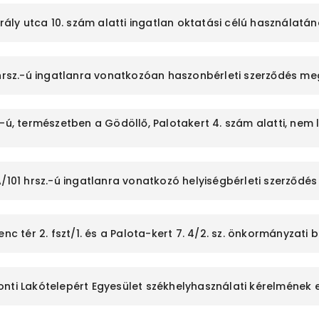
irály utca 10. szám alatti ingatlan oktatási célú használatá
6 hrsz.-ú ingatlanra vonatkozóan haszonbérleti szerződés m
-ú, természetben a Gödöllő, Palotakert 4. szám alatti, nem l
A/101 hrsz.-ú ingatlanra vonatkozó helyiségbérleti szerző
renc tér 2. fszt/1. és a Palota-kert 7. 4/2. sz. önkormányza
nti Lakótelepért Egyesület székhelyhasználati kérelmének 