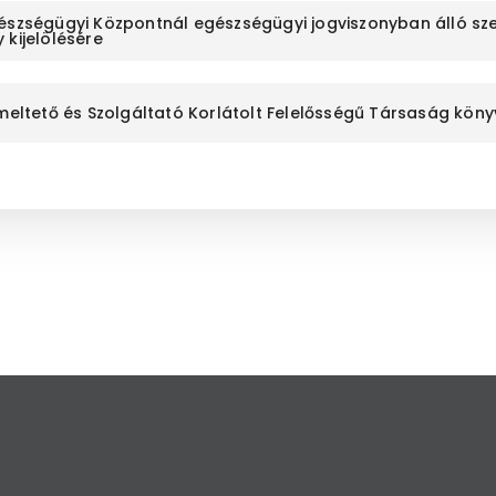
gészségügyi Központnál egészségügyi jogviszonyban álló sz
 kijelölésére
zemeltető és Szolgáltató Korlátolt Felelősségű Társaság kö