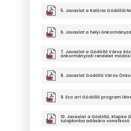
5. Javaslat a Kalória Gödöllői N
6. Javaslat a helyi önkormányzat
7. Javaslat a Gödöllő Város közt
önkormányzati rendelet módos
8. Javaslat Gödöllő Város Önko
9. Eco art Gödöllő program létr
10. Javaslat a Gödöllő, Klapka 
tulajdonba adására vonatkozó e