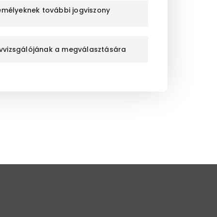
emélyeknek további jogviszony
nyvvizsgálójának a megválasztására