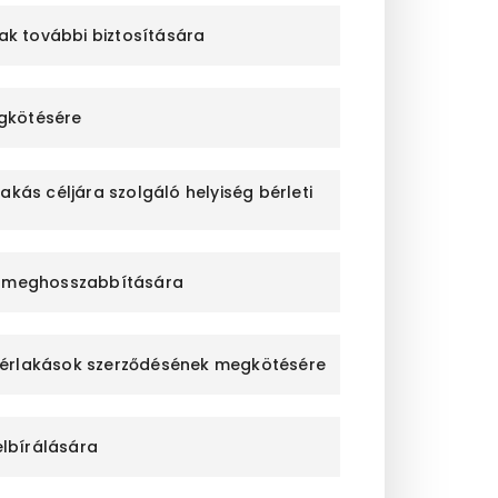
nak további biztosítására
egkötésére
akás céljára szolgáló helyiség bérleti
dés meghosszabbítására
ti bérlakások szerződésének megkötésére
elbírálására