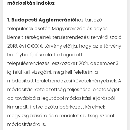
módosítás indoka
:
1. Budapesti Agglomeráció
hoz tartozó
települések esetén Magyarország és egyes
kiemelt térségeinek területrendezési tervéről szóló
2018. évi CXXXIX. törvény előírja, hogy az e törvény
hatálybalépése előtt elfogadott
településrendezési eszközöket 2021. december 31-
ig felül kell vizsgálni, meg kell feleltetni a
módosított területrendezési követelményeknek. A
módosítási kötelezettség teljesítése lehetőséget
ad továbbá a legutóbbi módosítási eljárásból
kimaradt, illetve azóta beérkezett kérelmek
megvizsgálására és a rendelet szükség szerinti
módosítására is.