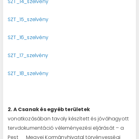
SZT_14_szelvény
SZT_15_szelvény
SZT_16_szelvény
SZT_17_szelvény
SZT_18_szelvény
2. A Csanak és egyéb területek
vonatkozásában tavaly készített és jóváhagyott
tervdokumentáció véleményezési eljárását – a
Pest Megyei Kormányhivatal törvényességi