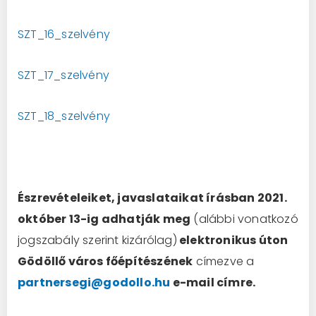
SZT_16_szelvény
SZT_17_szelvény
SZT_18_szelvény
É
szrevételeiket, javaslataikat írásban 2021.
október 13-ig adhatják meg
(alábbi vonatkozó
jogszabály szerint kizárólag)
elektronikus úton
Gödöllő város főépítészének
címezve a
partnersegi@godollo.hu
e-mail címre.