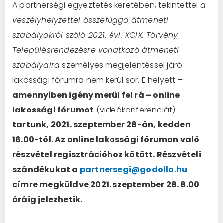
A partnerségi egyeztetés keretében, tekintettel
a
veszélyhelyzettel összefüggő átmeneti
szabályokról szóló 2021. évi. XCIX. Törvény
Településrendezésre vonatkozó átmeneti
szabályaira
személyes megjelentéssel járó
lakossági fórumra nem kerül sor. E helyett –
amennyiben igény merül fel rá – online
lakossági fórumot
(videókonferenciát)
tartunk, 2021. szeptember 28-án, kedden
16.00-tól. Az online lakossági fórumon való
részvétel regisztrációhoz kötött. Részvételi
szándékukat a
partnersegi@godollo.hu
címre megküldve 2021. szeptember 28. 8.00
óráig jelezhetik.