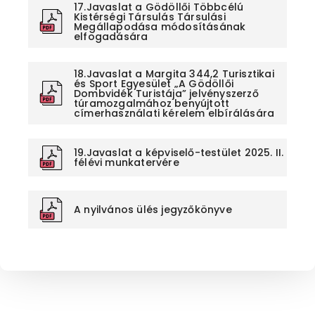
17.Javaslat a Gödöllői Többcélú
Kistérségi Társulás Társulási
Megállapodása módosításának
elfogadására
18.Javaslat a Margita 344,2 Turisztikai
és Sport Egyesület „A Gödöllői
Dombvidék Turistája” jelvényszerző
túramozgalmához benyújtott
címerhasználati kérelem elbírálására
19.Javaslat a képviselő-testület 2025. II.
félévi munkatervére
A nyilvános ülés jegyzőkönyve