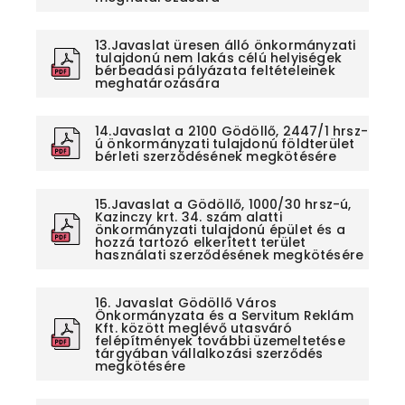
13.Javaslat üresen álló önkormányzati
tulajdonú nem lakás célú helyiségek
bérbeadási pályázata feltételeinek
meghatározására
14.Javaslat a 2100 Gödöllő, 2447/1 hrsz-
ú önkormányzati tulajdonú földterület
bérleti szerződésének megkötésére
15.Javaslat a Gödöllő, 1000/30 hrsz-ú,
Kazinczy krt. 34. szám alatti
önkormányzati tulajdonú épület és a
hozzá tartozó elkerített terület
használati szerződésének megkötésére
16. Javaslat Gödöllő Város
Önkormányzata és a Servitum Reklám
Kft. között meglévő utasváró
felépítmények további üzemeltetése
tárgyában vállalkozási szerződés
megkötésére