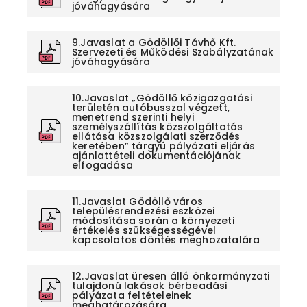
jóváhagyására
9.Javaslat a Gödöllői Távhő Kft.
Szervezeti és Működési Szabályzatának
jóváhagyására
10.Javaslat „Gödöllő közigazgatási
területén autóbusszal végzett,
menetrend szerinti helyi
személyszállítás közszolgáltatás
ellátása közszolgálati szerződés
keretében” tárgyú pályázati eljárás
ajánlattételi dokumentációjának
elfogadása
11.Javaslat Gödöllő város
településrendezési eszközei
módosítása során a környezeti
értékelés szükségességével
kapcsolatos döntés meghozatalára
12.Javaslat üresen álló önkormányzati
tulajdonú lakások bérbeadási
pályázata feltételeinek
meghatározására