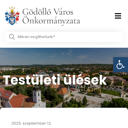
Skip
to
content
Search
...
Eszk
Testületi ülések​
2025. szeptember 12.