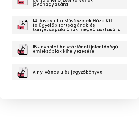
jóváhagyására
14.Javaslat a Művészetek Háza Kft.
felügyelőbizottságának és
könyvvizsgálójának megválasztására
15.Javaslat helytörténeti jelentőségű
emléktáblák kihelyezésére
A nyilvános ülés jegyzőkönyve