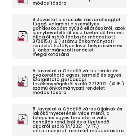
módosítására
4.Javaslat a szociális rászorultságtól
függő, valamint a személyes
gondoskodást nyújtó ellátásokról, azok
igénybevételéről és a fizetendő térítési
díjakról szóló többször módosított
3/2015.(II.6.) számú önkormányzati
rendelet hatályon kívül helyezésére és
új önkormányzati rendelet
megalkotására
5.Javaslat a Gödöllő város területén
gyakorolható egyes termelő és egyes
szolgáltató gazdasági
tevékenységekről szóló 27/2012. (XI.15.)
számú önkormányzati rendelet
módosítására
6.Javaslat a Gödöllő város útjainak és
lakókörnyezetének védelméről, a
település egyes területeire való
behajtás rendjéről és a fizetendő
díjakról szóló 14/2021. (V.17.)
önkormányzati rendelet módosítására