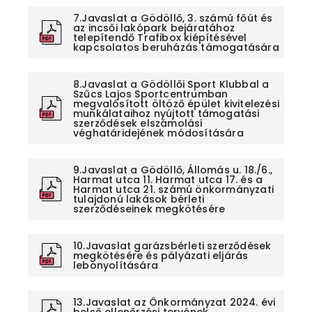
7.Javaslat a Gödöllő, 3. számú főút és
az incsői lakópark bejáratához
telepítendő Trafibox kiépítésével
kapcsolatos beruházás támogatására
8.Javaslat a Gödöllői Sport Klubbal a
Szűcs Lajos Sportcentrumban
megvalósított öltöző épület kivitelezési
munkálataihoz nyújtott támogatási
szerződések elszámolási
véghatáridejének módosítására
9.Javaslat a Gödöllő, Állomás u. 18./6.,
Harmat utca 11. Harmat utca 17. és a
Harmat utca 21. számú önkormányzati
tulajdonú lakások bérleti
szerződéseinek megkötésére
10.Javaslat garázsbérleti szerződések
megkötésére és pályázati eljárás
lebonyolítására
13.Javaslat az Önkormányzat 2024. évi
belső ellenőrzési tervének