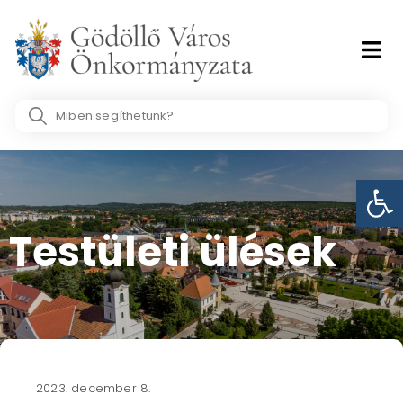
Skip
to
content
Search
...
Eszk
Testületi ülések​
2023. december 8.