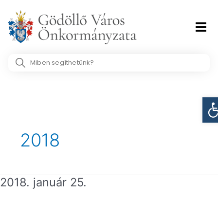
Skip
to
content
Search
...
Es
2018
2018. január 25.
2018.
január
25.