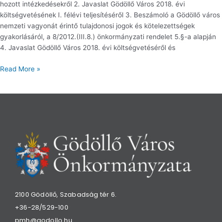
hozott intézkedésekről 2. Javaslat Gödöllő Város 2018. évi
költségvetésének I. félévi teljesítéséről 3. Beszámoló a Gödöllő város
nemzeti vagyonát érintő tulajdonosi jogok és kötelezettségek
gyakorlásáról, a 8/2012.(III.8.) önkormányzati rendelet 5.§-a alapján
4. Javaslat Gödöllő Város 2018. évi költségvetéséről és
Read More »
2100 Gödöllő, Szabadság tér 6.
+36-28/529-100
pmh@godollo.hu