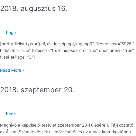
2018. augusztus 16.
2018.
augusztus
16.
hege
[prettyfilelist type=”pdf,xls,doc,zip,ppt,img,mp3″ filestoshow=”8925,”
hidefilter=”true” hidesort=”true” hidesearch=”true” openinnew=”true”
filesPerPage=”3″]
Read More »
2018. szeptember 20.
2018.
szeptember
20.
hege
Meghívó a képviselő-testület szeptember 20-i ülésére 1. Tájékoztató
az Állami Számvevőszék ellenőrzéséről és az annak következtében