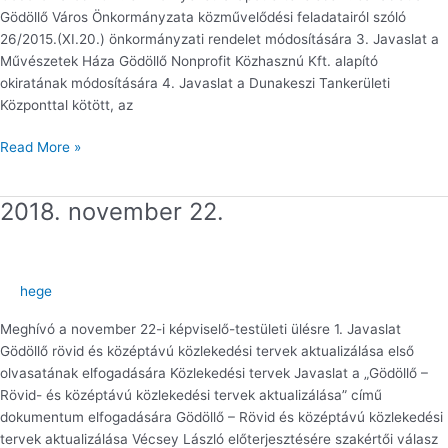
Gödöllő Város Önkormányzata közművelődési feladatairól szóló
26/2015.(XI.20.) önkormányzati rendelet módosítására 3. Javaslat a
Művészetek Háza Gödöllő Nonprofit Közhasznú Kft. alapító
okiratának módosítására 4. Javaslat a Dunakeszi Tankerületi
Központtal kötött, az
Read More »
2018. november 22.
2018.
november
22.
hege
Meghívó a november 22-i képviselő-testületi ülésre 1. Javaslat
Gödöllő rövid és középtávú közlekedési tervek aktualizálása első
olvasatának elfogadására Közlekedési tervek Javaslat a „Gödöllő –
Rövid- és középtávú közlekedési tervek aktualizálása” című
dokumentum elfogadására Gödöllő – Rövid és középtávú közlekedési
tervek aktualizálása Vécsey László előterjesztésére szakértői válasz