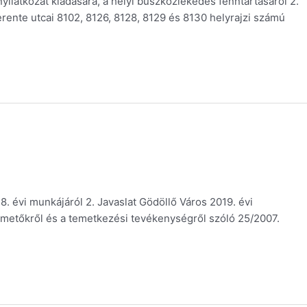
yilatkozat kiadására, a helyi buszközlekedés fenntartásáról 2.
Berente utcai 8102, 8126, 8128, 8129 és 8130 helyrajzi számú
. évi munkájáról 2. Javaslat Gödöllő Város 2019. évi
emetőkről és a temetkezési tevékenységről szóló 25/2007.