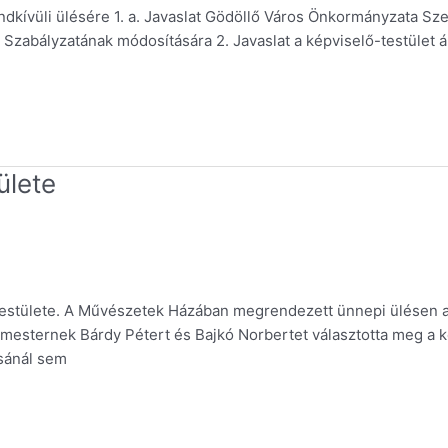
dkívüli ülésére 1. a. Javaslat Gödöllő Város Önkormányzata Sz
zabályzatának módosítására 2. Javaslat a képviselő-testület ál
ülete
testülete. A Művészetek Házában megrendezett ünnepi ülésen a k
rmesternek Bárdy Pétert és Bajkó Norbertet választotta meg a k
ásánál sem