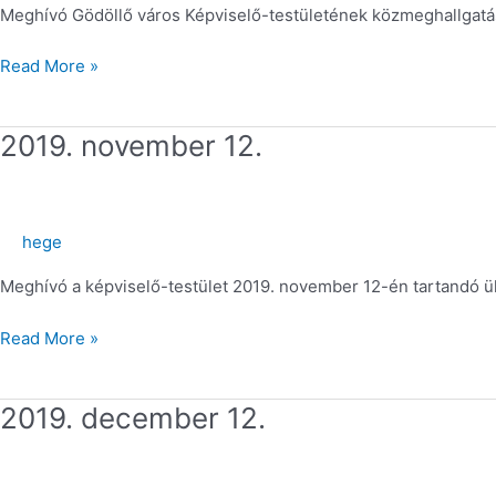
Meghívó Gödöllő város Képviselő-testületének közmeghallgat
Read More »
2019.
2019. november 12.
november
12.
hege
Meghívó a képviselő-testület 2019. november 12-én tartandó ül
Read More »
2019.
2019. december 12.
december
12.