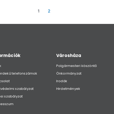
1
2
formációk
Városháza
k
Polgármesteri köszöntő
érdekű telefonszámok
Önkormányzat
csolat
Irodák
védelmi szabályzat
Hirdetmények
si szabályzat
resszum