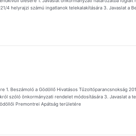
dkívüli ülésére 1. Javaslat önkormányzati határozatba foglalt n
921/4 helyrajzi számú ingatlanok telekalakítására 3. Javaslat a 
ére 1. Beszámoló a Gödöllő Hivatásos Tűzoltóparancsnokság 2018
ról szóló önkormányzati rendelet módosítására 3. Javaslat a t
Gödöllői Premontrei Apátság területére