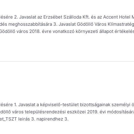
sére 2. Javaslat az Erzsébet Szálloda Kft. és az Accent Hotel M
 meghosszabbítására 3. Javaslat Gödöllő Város Klímastratégiáj
t Gödöllő város 2018. évre vonatkozó környezeti állapot értékel
sére 1. Javaslat a képviselő-testület bizottságainak személyi 
ödöllő város településrendezési eszközei 2019. évi módosításár
let_TSZT leirás 3. napirendhez 3.