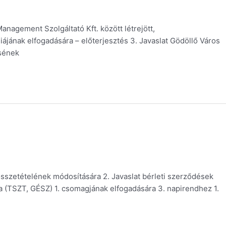
anagement Szolgáltató Kft. között létrejött,
ának elfogadására – előterjesztés 3. Javaslat Gödöllő Város
ésének
összetételének módosítására 2. Javaslat bérleti szerződések
a (TSZT, GÉSZ) 1. csomagjának elfogadására 3. napirendhez 1.