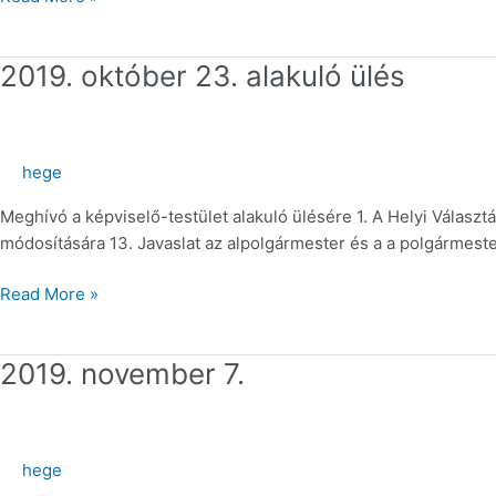
2019.
2019. október 23. alakuló ülés
október
23.
alakuló
hege
ülés
Meghívó a képviselő-testület alakuló ülésére 1. A Helyi Választ
módosítására 13. Javaslat az alpolgármester és a a polgármest
Read More »
2019.
2019. november 7.
november
7.
hege