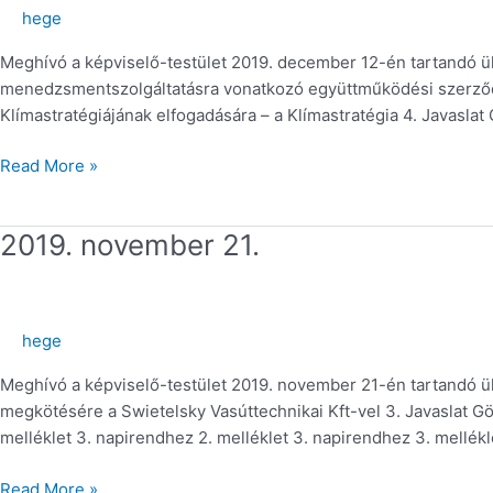
hege
Meghívó a képviselő-testület 2019. december 12-én tartandó ülé
menedzsmentszolgáltatásra vonatkozó együttműködési szerződés
Klímastratégiájának elfogadására – a Klímastratégia 4. Javasla
Read More »
2019.
2019. november 21.
november
21.
hege
Meghívó a képviselő-testület 2019. november 21-én tartandó ülé
megkötésére a Swietelsky Vasúttechnikai Kft-vel 3. Javaslat G
melléklet 3. napirendhez 2. melléklet 3. napirendhez 3. mellék
Read More »