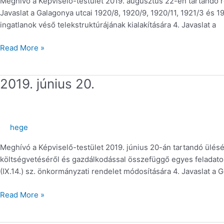
Meghívó a Képviselő-testület 2019. augusztus 22-én tartandó ren
Javaslat a Galagonya utcai 1920/8, 1920/9, 1920/11, 1921/3 és 1
ingatlanok véső telekstruktúrájának kialakítására 4. Javaslat a
Read More »
2019.
2019. június 20.
június
20.
hege
Meghívó a Képviselő-testület 2019. június 20-án tartandó ülés
költségvetéséről és gazdálkodással összefüggő egyes feladatok
(IX.14.) sz. önkormányzati rendelet módosítására 4. Javaslat a 
Read More »