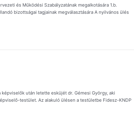
ervezeti és Működési Szabályzatának megalkotására 1.b.
landó bizottságai tagjainak megválasztására A nyilvános ülés
épviselők után letette esküjét dr. Gémesi György, aki
épviselő-testület. Az alakuló ülésen a testületbe Fidesz-KNDP