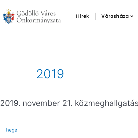
Skip
to
Hírek
Városháza
content
Post
pagination
2019
2019.
2019. november 21. közmeghallgatá
november
21.
közmeghallgatás
hege