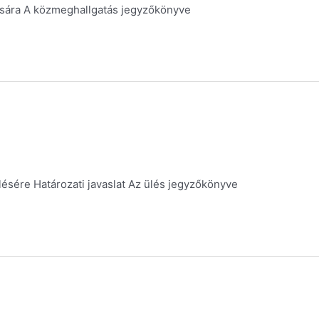
ására A közmeghallgatás jegyzőkönyve
ésére Határozati javaslat Az ülés jegyzőkönyve