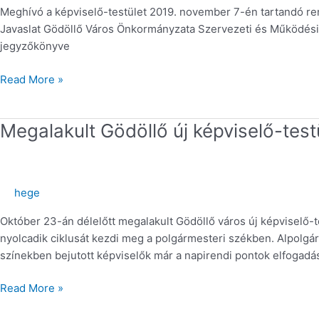
Meghívó a képviselő-testület 2019. november 7-én tartandó ren
Javaslat Gödöllő Város Önkormányzata Szervezeti és Működési S
jegyzőkönyve
Read More »
Megalakult
Megalakult Gödöllő új képviselő-test
Gödöllő
új
képviselő-
hege
testülete
Október 23-án délelőtt megalakult Gödöllő város új képviselő-
nyolcadik ciklusát kezdi meg a polgármesteri székben. Alpolgá
színekben bejutott képviselők már a napirendi pontok elfogad
Read More »