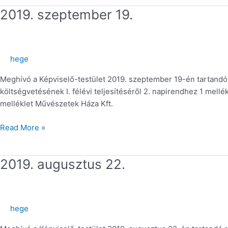
2019.
2019. szeptember 19.
szeptember
19.
hege
Meghívó a Képviselő-testület 2019. szeptember 19-én tartandó 
költségvetésének I. félévi teljesítéséről 2. napirendhez 1 mellé
melléklet Művészetek Háza Kft.
Read More »
2019.
2019. augusztus 22.
augusztus
22.
hege