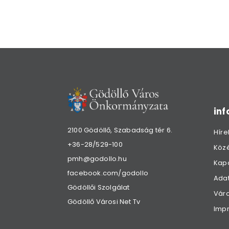
in
2100 Gödöllő, Szabadság tér 6.
Híre
+36-28/529-100
Köz
pmh@godollo.hu
Kap
facebook.com/godollo
Adat
Gödöllői Szolgálat
Váro
Gödöllő Városi Net Tv
Imp