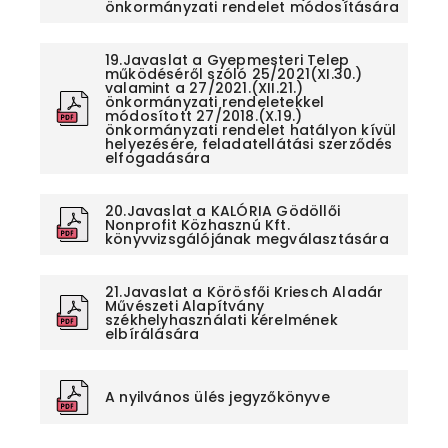
önkormányzati rendelet módosítására
19.Javaslat a Gyepmesteri Telep
működéséről szóló 25/2021(XI.30.)
valamint a 27/2021.(XII.21.)
önkormányzati rendeletekkel
módosított 27/2018.(X.19.)
önkormányzati rendelet hatályon kívül
helyezésére, feladatellátási szerződés
elfogadására
20.Javaslat a KALÓRIA Gödöllői
Nonprofit Közhasznú Kft.
könyvvizsgálójának megválasztására
21.Javaslat a Körösfői Kriesch Aladár
Művészeti Alapítvány
székhelyhasználati kérelmének
elbírálására
A nyilvános ülés jegyzőkönyve