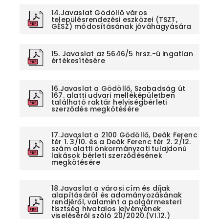
14.Javaslat Gödöllő város
településrendezési eszközei (TSZT,
GÉSZ) módosításának jóváhagyására
15. Javaslat az 5646/5 hrsz.-ú ingatlan
értékesítésére
16.Javaslat a Gödöllő, Szabadság út
167. alatti udvari melléképületben
található raktár helyiségbérleti
szerződés megkötésére
17.Javaslat a 2100 Gödöllő, Deák Ferenc
tér 1. 3/10. és a Deák Ferenc tér 2. 2/12.
szám alatti önkormányzati tulajdonú
lakások bérleti szerződésének
megkötésére
18.Javaslat a városi cím és díjak
alapításáról és adományozásának
rendjéről, valamint a polgármesteri
tisztség hivatalos jelvényének
viseléséről szóló 20/2020.(VI.12.)