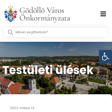
Skip
to
content
Search
...
Eszk
Testületi ülések​
2022. május 13.