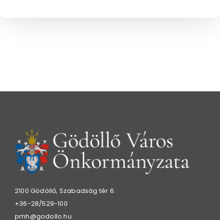
2100 Gödöllő, Szabadság tér 6.
+36-28/529-100
pmh@godollo.hu