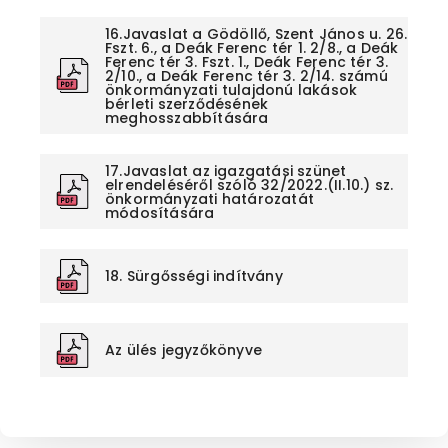
16.Javaslat a Gödöllő, Szent János u. 26.
Fszt. 6., a Deák Ferenc tér 1. 2/8., a Deák
Ferenc tér 3. Fszt. 1., Deák Ferenc tér 3.
2/10., a Deák Ferenc tér 3. 2/14. számú
önkormányzati tulajdonú lakások
bérleti szerződésének
meghosszabbítására
17.Javaslat az igazgatási szünet
elrendeléséről szóló 32/2022.(II.10.) sz.
önkormányzati határozatát
módosítására
18. Sürgősségi indítvány
Az ülés jegyzőkönyve