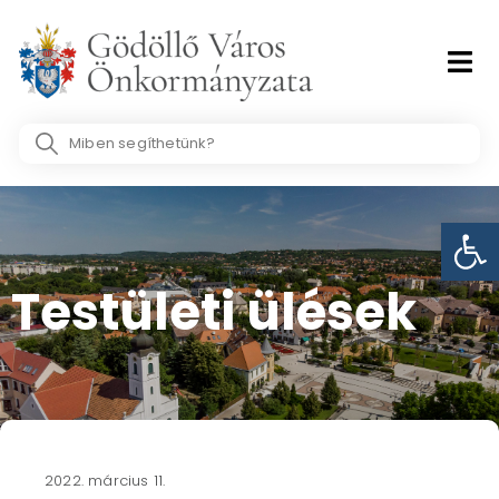
Skip
to
content
Search
...
Eszk
Testületi ülések​
2022. március 11.