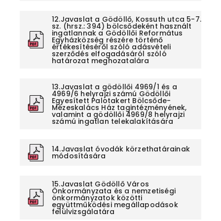
12.Javaslat a Gödöllő, Kossuth utca 5-7.
sz. (hrsz.: 394) bölcsődeként használt
ingatlannak a Gödöllői Református
Egyházközség részére történő
értékesítéséről szóló adásvételi
szerződés elfogadásáról szóló
határozat meghozatalára
13.Javaslat a gödöllői 4969/1 és a
4969/6 helyrajzi számú Gödöllői
Egyesített Palotakert Bölcsőde-
Mézeskalács Ház tagintézményének,
valamint a gödöllői 4969/8 helyrajzi
számú ingatlan telekalakítására
14.Javaslat óvodák körzethatárainak
módosítására
15.Javaslat Gödöllő Város
Önkormányzata és a nemzetiségi
önkormányzatok közötti
együttműködési megállapodások
felülvizsgálatára