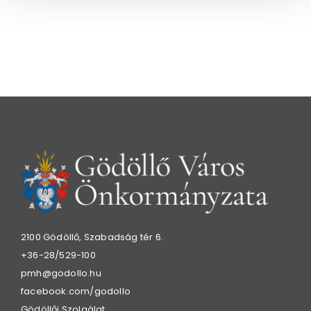
2100 Gödöllő, Szabadság tér 6.
+36-28/529-100
pmh@godollo.hu
facebook.com/godollo
Gödöllői Szolgálat