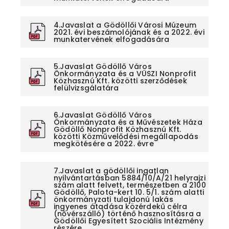
4.Javaslat a Gödöllői Városi Múzeum
2021. évi beszámolójának és a 2022. évi
munkatervének elfogadására
5.Javaslat Gödöllő Város
Önkormányzata és a VÜSZI Nonprofit
Közhasznú Kft. közötti szerződések
felülvizsgálatára
6.Javaslat Gödöllő Város
Önkormányzata és a Művészetek Háza
Gödöllő Nonprofit Közhasznú Kft.
közötti Közművelődési megállapodás
megkötésére a 2022. évre
7.Javaslat a gödöllői ingatlan
nyilvántartásban 5884/10/A/21 helyrajzi
szám alatt felvett, természetben a 2100
Gödöllő, Palota-kert 10. 5/1. szám alatti
önkormányzati tulajdonú lakás
ingyenes átadása közérdekű célra
(nővérszálló) történő hasznosításra a
Gödöllői Egyesített Szociális Intézmény
részére