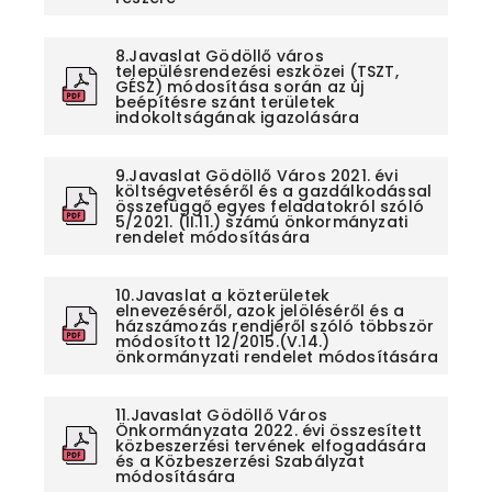
8.Javaslat Gödöllő város
településrendezési eszközei (TSZT,
GÉSZ) módosítása során az új
beépítésre szánt területek
indokoltságának igazolására
9.Javaslat Gödöllő Város 2021. évi
költségvetéséről és a gazdálkodással
összefüggő egyes feladatokról szóló
5/2021. (II.11.) számú önkormányzati
rendelet módosítására
10.Javaslat a közterületek
elnevezéséről, azok jelöléséről és a
házszámozás rendjéről szóló többször
módosított 12/2015.(V.14.)
önkormányzati rendelet módosítására
11.Javaslat Gödöllő Város
Önkormányzata 2022. évi összesített
közbeszerzési tervének elfogadására
és a Közbeszerzési Szabályzat
módosítására